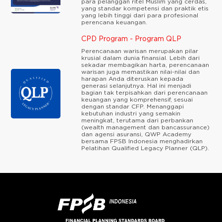
para pelanggan ritel Muslim yang cerdas,
yang standar kompetensi dan praktik etis
yang lebih tinggi dari para profesional
perencana keuangan.
CPD Program - Program QLP
Perencanaan warisan merupakan pilar
krusial dalam dunia finansial. Lebih dari
sekadar membagikan harta, perencanaan
warisan juga memastikan nilai-nilai dan
harapan Anda diteruskan kepada
generasi selanjutnya. Hal ini menjadi
bagian tak terpisahkan dari perencanaan
keuangan yang komprehensif, sesuai
dengan standar CFP. Menanggapi
kebutuhan industri yang semakin
meningkat, terutama dari perbankan
(wealth management dan bancassurance)
dan agensi asuransi, QWP Academy
bersama FPSB Indonesia menghadirkan
Pelatihan Qualified Legacy Planner (QLP).