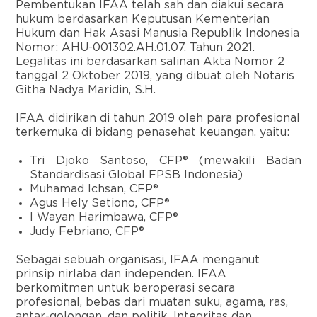
Pembentukan IFAA telah sah dan diakui secara
hukum berdasarkan Keputusan Kementerian
Hukum dan Hak Asasi Manusia Republik Indonesia
Nomor: AHU-001302.AH.01.07. Tahun 2021.
Legalitas ini berdasarkan salinan Akta Nomor 2
tanggal 2 Oktober 2019, yang dibuat oleh Notaris
Githa Nadya Maridin, S.H.
IFAA didirikan di tahun 2019 oleh para profesional
terkemuka di bidang penasehat keuangan, yaitu:
Tri Djoko Santoso, CFP® (mewakili Badan
Standardisasi Global FPSB Indonesia)
Muhamad Ichsan, CFP®
Agus Hely Setiono, CFP®
I Wayan Harimbawa, CFP®
Judy Febriano, CFP®
Sebagai sebuah organisasi, IFAA menganut
prinsip nirlaba dan independen. IFAA
berkomitmen untuk beroperasi secara
profesional, bebas dari muatan suku, agama, ras,
antar-golongan, dan politik. Integritas dan