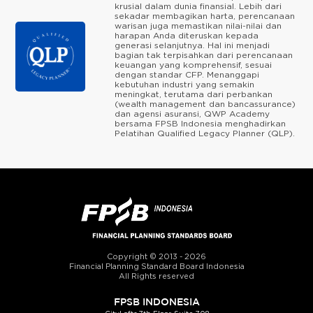
krusial dalam dunia finansial. Lebih dari
sekadar membagikan harta, perencanaan
warisan juga memastikan nilai-nilai dan
harapan Anda diteruskan kepada
generasi selanjutnya. Hal ini menjadi
bagian tak terpisahkan dari perencanaan
keuangan yang komprehensif, sesuai
dengan standar CFP. Menanggapi
kebutuhan industri yang semakin
meningkat, terutama dari perbankan
(wealth management dan bancassurance)
dan agensi asuransi, QWP Academy
bersama FPSB Indonesia menghadirkan
Pelatihan Qualified Legacy Planner (QLP).
Copyright © 2013 - 2026
Financial Planning Standard Board Indonesia
All Rights reserved
FPSB INDONESIA